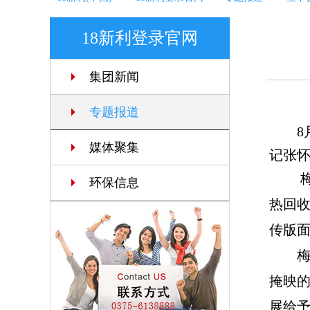
18新利登录官网
集团新闻
专题报道
8
媒体聚集
记张
环保信息
热回
传版
掩映的
展给