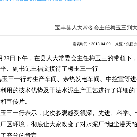
宝丰县人大常委会主任梅玉三到
发表时间：2013-04-09
来源：集团办 
月
28
日下午，在县人大常委会主任梅玉三的带领下
怀平、副书记王福文接待了梅玉三一行。
梅玉三一行对生产车间、余热发电车间、中控室等进
收利用的技术优势及干法水泥生产工艺进行了详细的
面和宣传片。
梅玉三一行表示，此次参观感受很深。先进、科学、
厂区环境，彻底让大家改变了对水泥厂“烟尘漫天”
予了充分的肯定。