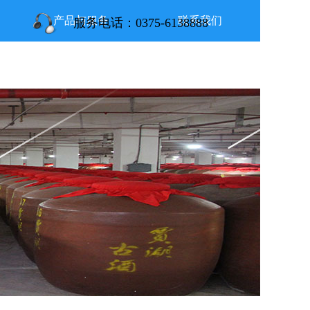
产品与服务
联系我们
服务电话：0375-6138888