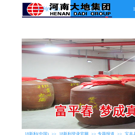
18新利(中国)
走进大地
18新利(中国)
>>
18新利登录官网
>>
专题报道
>>
宝丰