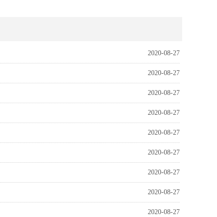
2020-08-27
2020-08-27
2020-08-27
2020-08-27
2020-08-27
2020-08-27
2020-08-27
2020-08-27
2020-08-27